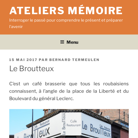
Aller
ATELIERS MÉMOIRE
au
contenu
Interroger le passé pour comprendre le présent et préparer
principal
l'avenir
Menu
PUBLIÉ
15 MAI 2017
PAR
BERNARD TERMEULEN
LE
Le Broutteux
C’est un café brasserie que tous les roubaisiens
connaissent, à l’angle de la place de la Liberté et du
Boulevard du général Leclerc.