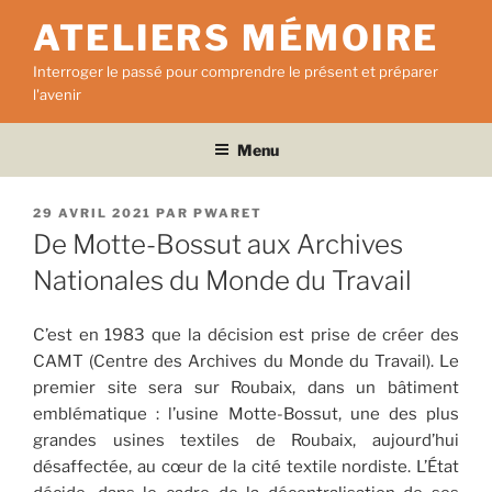
Aller
ATELIERS MÉMOIRE
au
contenu
Interroger le passé pour comprendre le présent et préparer
principal
l'avenir
Menu
PUBLIÉ
29 AVRIL 2021
PAR
PWARET
LE
De Motte-Bossut aux Archives
Nationales du Monde du Travail
C’est en 1983 que la décision est prise de créer des
CAMT (Centre des Archives du Monde du Travail). Le
premier site sera sur Roubaix, dans un bâtiment
emblématique : l’usine Motte-Bossut, une des plus
grandes usines textiles de Roubaix, aujourd’hui
désaffectée, au cœur de la cité textile nordiste. L’État