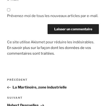
Prévenez-moi de tous les nouveaux articles par e-mail.
Ce site utilise Akismet pour réduire les indésirables.
En savoir plus sur la façon dont les données de vos
commentaires sont traitées
.
Navigation
Article
PRÉCÉDENT
de
précédent
La Martinoire, zone industrielle
l’article
Article
SUIVANT
suivant
Hubert Desruelles