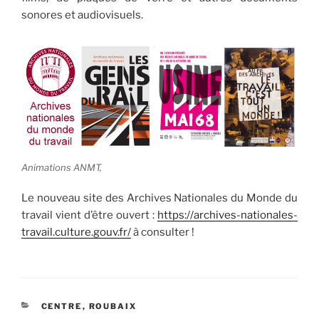
sonores et audiovisuels.
Animations ANMT,
Le nouveau site des Archives Nationales du Monde du
travail vient d’être ouvert :
https://archives-nationales-
travail.culture.gouv.fr/
à consulter !
CATÉGORIES
CENTRE
,
ROUBAIX