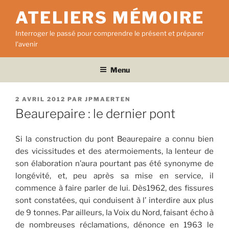
Aller
ATELIERS MÉMOIRE
au
contenu
Interroger le passé pour comprendre le présent et préparer
principal
l'avenir
Menu
PUBLIÉ
2 AVRIL 2012
PAR
JPMAERTEN
LE
Beaurepaire : le dernier pont
Si la construction du pont Beaurepaire a connu bien
des vicissitudes et des atermoiements, la lenteur de
son élaboration n’aura pourtant pas été synonyme de
longévité, et, peu après sa mise en service, il
commence à faire parler de lui. Dès1962, des fissures
sont constatées, qui conduisent à l’ interdire aux plus
de 9 tonnes. Par ailleurs, la Voix du Nord, faisant écho à
de nombreuses réclamations, dénonce en 1963 le