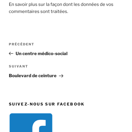
En savoir plus sur la façon dont les données de vos
commentaires sont traitées
.
Navigation
Article
PRÉCÉDENT
de
précédent
Un centre médico-social
l’article
Article
SUIVANT
suivant
Boulevard de ceinture
SUIVEZ-NOUS SUR FACEBOOK