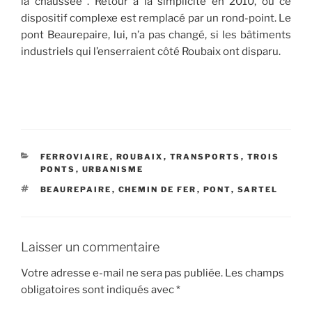
la chaussée . Retour à la simplicité en 2010, où ce
dispositif complexe est remplacé par un rond-point. Le
pont Beaurepaire, lui, n’a pas changé, si les bâtiments
industriels qui l’enserraient côté Roubaix ont disparu.
CATÉGORIES
FERROVIAIRE
,
ROUBAIX
,
TRANSPORTS
,
TROIS
PONTS
,
URBANISME
ÉTIQUETTES
BEAUREPAIRE
,
CHEMIN DE FER
,
PONT
,
SARTEL
Laisser un commentaire
Votre adresse e-mail ne sera pas publiée.
Les champs
obligatoires sont indiqués avec
*