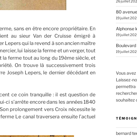
26 juillet 20
80 avenue
19 juillet 20
ferme, sans en être encore propriétaire. En
Alphonse l
19 juillet 20
rtient au sieur Van der Cruisse émigré à
sier Lepers qui la revend à son ancien maître
Boulevard 
mercier, lui laisse la ferme et un verger, tout
19 juillet 20
 la ferme tout au long du 19ème siècle, et
priété. On trouve là successivement trois
re Joseph Lepers, le dernier décédant en
Vous avez 
Laissez-no
permettra 
recherches.
 ce coin tranquille : il est question de
souhaitez
elui-ci s’arrête encore dans les années 1840
. Son prolongement vers Croix nécessite le
 ferme Le canal traversera ensuite l’actuel
TÉMOIGN
bernard t