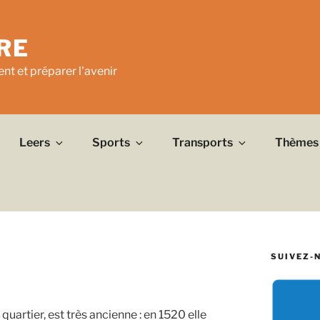
RE
nt et préparer l'avenir
Leers
Sports
Transports
Thèmes
SUIVEZ-
artier, est très ancienne : en 1520 elle