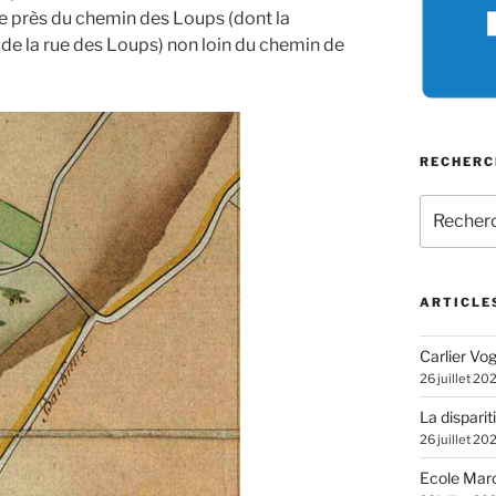
ée près du chemin des Loups (dont la
de la rue des Loups) non loin du chemin de
RECHERC
Recherch
pour
:
ARTICLE
Carlier Vogl
26 juillet 20
La disparit
26 juillet 20
Ecole Marc