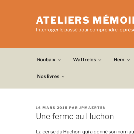
Aller
au
ATELIERS MÉMOI
contenu
principal
Interroger le passé pour comprendre le prése
Roubaix
Wattrelos
Hem
Nos livres
PUBLIÉ
16 MARS 2015
PAR
JPMAERTEN
LE
Une ferme au Huchon
La cense du Huchon, qui a donné son nom au qu