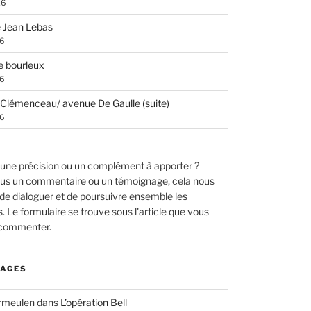
26
 Jean Lebas
26
e bourleux
26
Clémenceau/ avenue De Gaulle (suite)
26
une précision ou un complément à apporter ?
us un commentaire ou un témoignage, cela nous
de dialoguer et de poursuivre ensemble les
 Le formulaire se trouve sous l'article que vous
 commenter.
AGES
ermeulen
dans
L’opération Bell