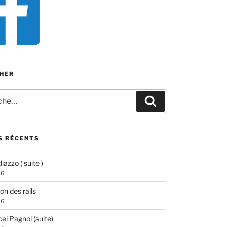
HER
e
Recherche
S RÉCENTS
iazzo ( suite )
26
ion des rails
26
el Pagnol (suite)