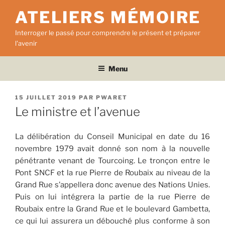
Aller
ATELIERS MÉMOIRE
au
contenu
Interroger le passé pour comprendre le présent et préparer
principal
l'avenir
Menu
PUBLIÉ
15 JUILLET 2019
PAR
PWARET
LE
Le ministre et l’avenue
La délibération du Conseil Municipal en date du 16
novembre 1979 avait donné son nom à la nouvelle
pénétrante venant de Tourcoing. Le tronçon entre le
Pont SNCF et la rue Pierre de Roubaix au niveau de la
Grand Rue s’appellera donc avenue des Nations Unies.
Puis on lui intégrera la partie de la rue Pierre de
Roubaix entre la Grand Rue et le boulevard Gambetta,
ce qui lui assurera un débouché plus conforme à son