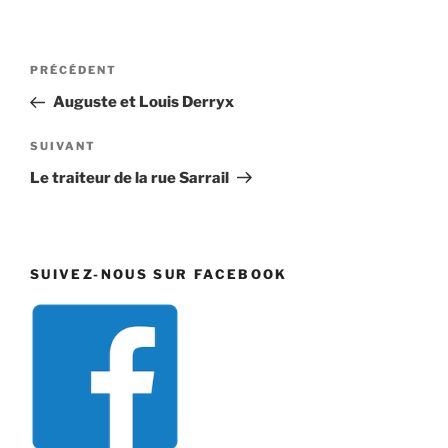
Navigation
Article
PRÉCÉDENT
de
précédent
Auguste et Louis Derryx
l’article
Article
SUIVANT
suivant
Le traiteur de la rue Sarrail
SUIVEZ-NOUS SUR FACEBOOK