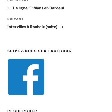
Article
PRÉCÉDENT
de
précédent
La ligne F : Mons en Baroeul
l’article
Article
SUIVANT
suivant
Intervilles à Roubaix (suite)
SUIVEZ-NOUS SUR FACEBOOK
RECHERCHER