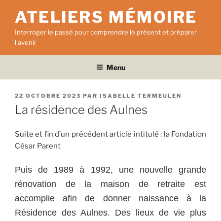
Aller
ATELIERS MÉMOIRE
au
contenu
Interroger le passé pour comprendre le présent et préparer
principal
l'avenir
Menu
PUBLIÉ
22 OCTOBRE 2023
PAR
ISABELLE TERMEULEN
LE
La résidence des Aulnes
Suite et fin d’un précédent article intitulé : la Fondation
César Parent
Puis de 1989 à 1992, une nouvelle grande
rénovation de la maison de retraite est
accomplie afin de donner naissance à la
Résidence des Aulnes. Des lieux de vie plus