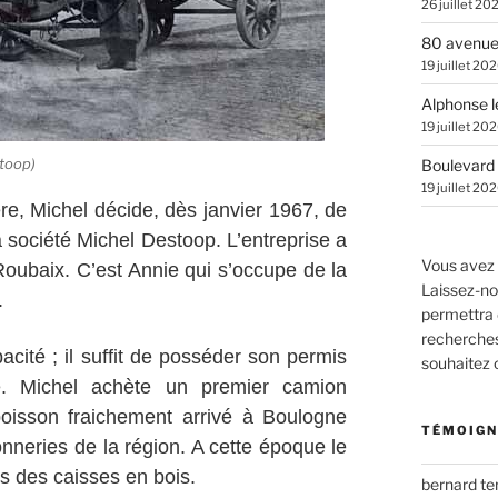
26 juillet 20
80 avenue
19 juillet 20
Alphonse l
19 juillet 20
toop)
Boulevard 
19 juillet 20
re, Michel décide, dès janvier 1967, de
a société Michel Destoop. L’entreprise a
Vous avez 
Roubaix. C’est Annie qui s’occupe de la
Laissez-no
.
permettra 
recherches.
acité ; il suffit de posséder son permis
souhaitez
ce. Michel achète un premier camion
oisson fraichement arrivé à Boulogne
TÉMOIGN
onneries de la région. A cette époque le
s des caisses en bois.
bernard t