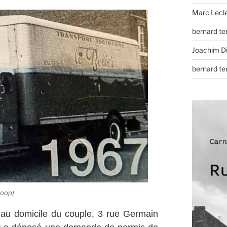
Marc Lecl
bernard t
Joachim D
bernard t
toop)
al au domicile du couple, 3 rue Germain