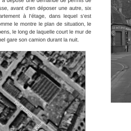
tor a déposé une demande de permis de
sse, avant d’en déposer une autre, six
artement à l’étage, dans lequel s’est
omme le montre le plan de situation, le
ens, le long de laquelle court le mur de
hel gare son camion durant la nuit.