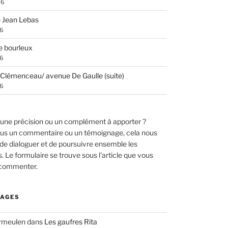
26
 Jean Lebas
26
e bourleux
26
Clémenceau/ avenue De Gaulle (suite)
26
une précision ou un complément à apporter ?
us un commentaire ou un témoignage, cela nous
de dialoguer et de poursuivre ensemble les
 Le formulaire se trouve sous l'article que vous
 commenter.
AGES
ermeulen
dans
Les gaufres Rita