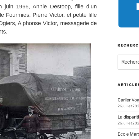
 juin 1966, Annie Destoop, fille d’un
Fourmies, Pierre Victor, et petite fille
 Ogiers, Alphonse Victor, messagerie de
ts.
RECHERC
Recherch
pour
:
ARTICLE
Carlier Vogl
26 juillet 20
La disparit
26 juillet 20
Ecole Marc