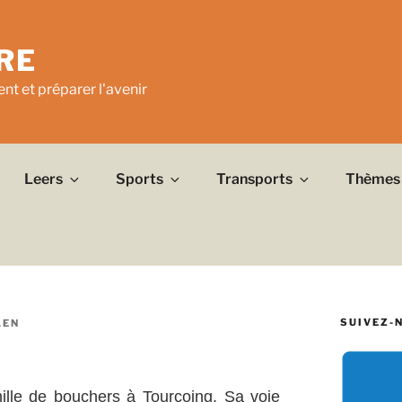
RE
nt et préparer l'avenir
Leers
Sports
Transports
Thèmes
SUIVEZ-
LEN
ille de bouchers à Tourcoing. Sa voie