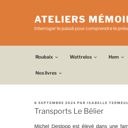
Aller
au
ATELIERS MÉMOI
contenu
principal
Interroger le passé pour comprendre le prése
Roubaix
Wattrelos
Hem
Nos livres
PUBLIÉ
8 SEPTEMBRE 2024
PAR
ISABELLE TERMEU
LE
Transports Le Bélier
Michel Destoop est élevé dans une fam