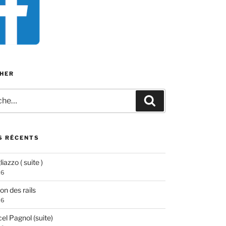
HER
e
Recherche
S RÉCENTS
iazzo ( suite )
26
ion des rails
26
el Pagnol (suite)