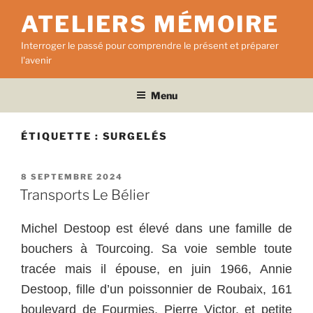
Aller
ATELIERS MÉMOIRE
au
contenu
Interroger le passé pour comprendre le présent et préparer
principal
l'avenir
Menu
ÉTIQUETTE :
SURGELÉS
PUBLIÉ
8 SEPTEMBRE 2024
LE
Transports Le Bélier
Michel Destoop est élevé dans une famille de
bouchers à Tourcoing. Sa voie semble toute
tracée mais il épouse, en juin 1966, Annie
Destoop, fille d’un poissonnier de Roubaix, 161
boulevard de Fourmies, Pierre Victor, et petite