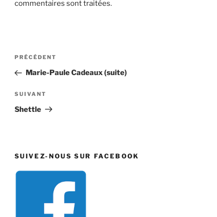
commentaires sont traitées
.
Navigation
Article
PRÉCÉDENT
de
précédent
Marie-Paule Cadeaux (suite)
l’article
Article
SUIVANT
suivant
Shettle
SUIVEZ-NOUS SUR FACEBOOK