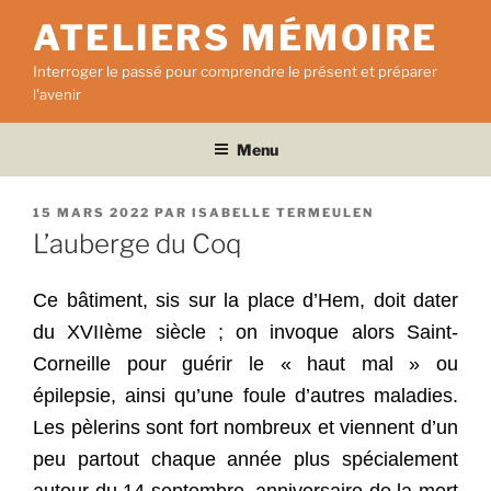
Aller
ATELIERS MÉMOIRE
au
contenu
Interroger le passé pour comprendre le présent et préparer
principal
l'avenir
Menu
PUBLIÉ
15 MARS 2022
PAR
ISABELLE TERMEULEN
LE
L’auberge du Coq
Ce bâtiment, sis sur la place d’Hem, doit dater
du XVIIème siècle ; on invoque alors Saint-
Corneille pour guérir le « haut mal » ou
épilepsie, ainsi qu’une foule d’autres maladies.
Les pèlerins sont fort nombreux et viennent d’un
peu partout chaque année plus spécialement
autour du 14 septembre, anniversaire de la mort