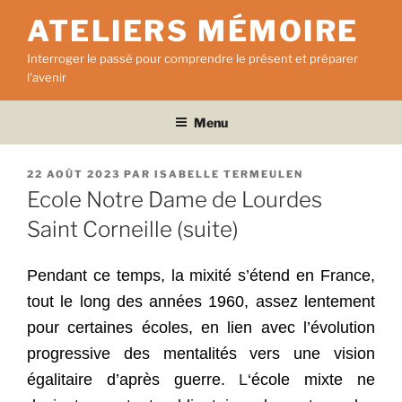
Aller
ATELIERS MÉMOIRE
au
contenu
Interroger le passé pour comprendre le présent et préparer
principal
l'avenir
Menu
PUBLIÉ
22 AOÛT 2023
PAR
ISABELLE TERMEULEN
LE
Ecole Notre Dame de Lourdes
Saint Corneille (suite)
Pendant ce temps, la mixité s’étend en France,
tout le long des années 1960, assez lentement
pour certaines écoles, en lien avec l’évolution
progressive des mentalités vers une vision
égalitaire d’après guerre.
L
‘école mixte ne