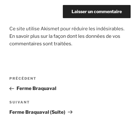
Ce site utilise Akismet pour réduire les indésirables.
En savoir plus sur la façon dont les données de vos
commentaires sont traitées
.
Navigation
Article
PRÉCÉDENT
de
précédent
Ferme Braquaval
l’article
Article
SUIVANT
suivant
Ferme Braquaval (Suite)