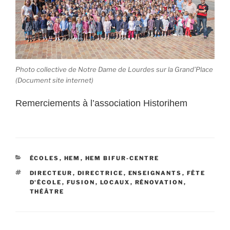
Photo collective de Notre Dame de Lourdes sur la Grand’Place
(Document site internet)
Remerciements à l’association Historihem
CATÉGORIES
ÉCOLES
,
HEM
,
HEM BIFUR-CENTRE
ÉTIQUETTES
DIRECTEUR
,
DIRECTRICE
,
ENSEIGNANTS
,
FÊTE
D'ÉCOLE
,
FUSION
,
LOCAUX
,
RÉNOVATION
,
THÉÂTRE