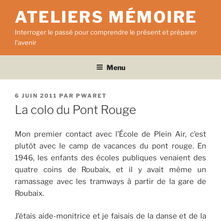
Aller
ATELIERS MÉMOIRE
au
contenu
Interroger le passé pour comprendre le présent et préparer
principal
l'avenir
Menu
PUBLIÉ
6 JUIN 2011
PAR
PWARET
LE
La colo du Pont Rouge
Mon premier contact avec l’École de Plein Air, c’est
plutôt avec le camp de vacances du pont rouge. En
1946, les enfants des écoles publiques venaient des
quatre coins de Roubaix, et il y avait même un
ramassage avec les tramways à partir de la gare de
Roubaix.
J’étais aide-monitrice et je faisais de la danse et de la