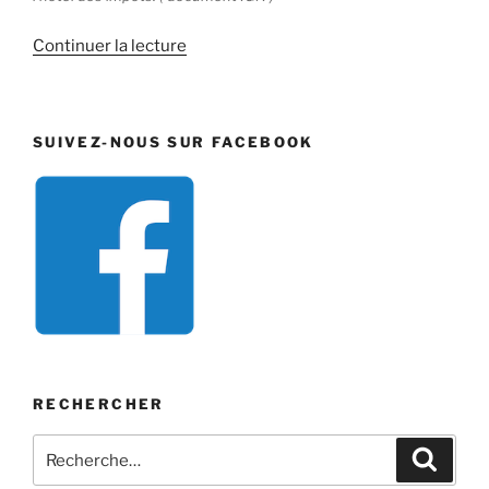
de
Continuer la lecture
« 75
rue
Charles
SUIVEZ-NOUS SUR FACEBOOK
Fourier »
RECHERCHER
Recherche
Recher
pour