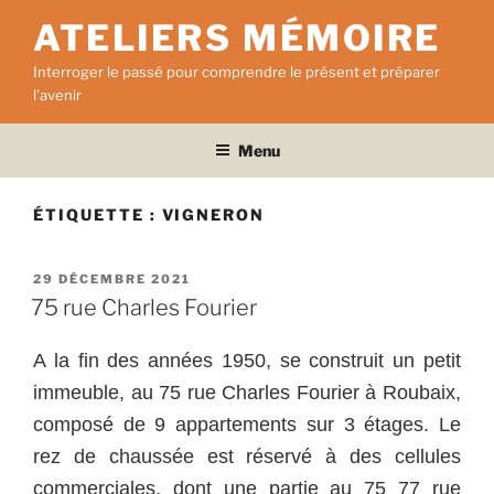
Aller
ATELIERS MÉMOIRE
au
contenu
Interroger le passé pour comprendre le présent et préparer
principal
l'avenir
Menu
ÉTIQUETTE :
VIGNERON
PUBLIÉ
29 DÉCEMBRE 2021
LE
75 rue Charles Fourier
A la fin des années 1950, se construit un petit
immeuble, au 75 rue Charles Fourier à Roubaix,
composé de 9 appartements sur 3 étages. Le
rez de chaussée est réservé à des cellules
commerciales, dont une partie au 75 77 rue