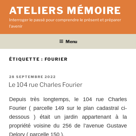
Aller
ATELIERS MÉMOIRE
au
contenu
Interroger le passé pour comprendre le présent et préparer
principal
l'avenir
Menu
ÉTIQUETTE :
FOURIER
PUBLIÉ
28 SEPTEMBRE 2022
LE
Le 104 rue Charles Fourier
Depuis très longtemps, le 104 rue Charles
Fourier ( parcelle 149 sur le plan cadastral ci-
dessous ) était un jardin appartenant à la
propriété voisine du 256 de l’avenue Gustave
Delory ( parcelle 150 ).