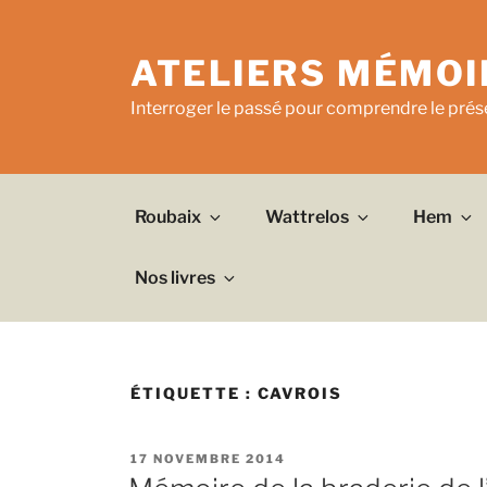
Aller
au
ATELIERS MÉMOI
contenu
principal
Interroger le passé pour comprendre le prése
Roubaix
Wattrelos
Hem
Nos livres
ÉTIQUETTE :
CAVROIS
PUBLIÉ
17 NOVEMBRE 2014
LE