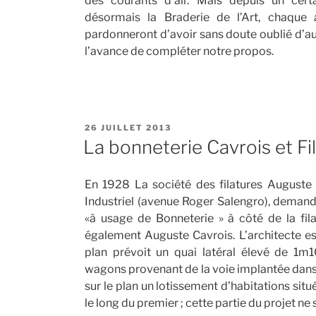
des courants d’air. Mais depuis un cert
désormais la Braderie de l’Art, chaqu
pardonneront d’avoir sans doute oublié d’aut
l’avance de compléter notre propos.
PUBLIÉ
26 JUILLET 2013
LE
La bonneterie Cavrois et Fi
En 1928 La société des filatures Auguste C
Industriel (avenue Roger Salengro), demande
«à usage de Bonneterie » à côté de la fila
également Auguste Cavrois. L’architecte est
plan prévoit un quai latéral élevé de 1
wagons provenant de la voie implantée dans l
sur le plan un lotissement d’habitations situ
le long du premier ; cette partie du projet ne 