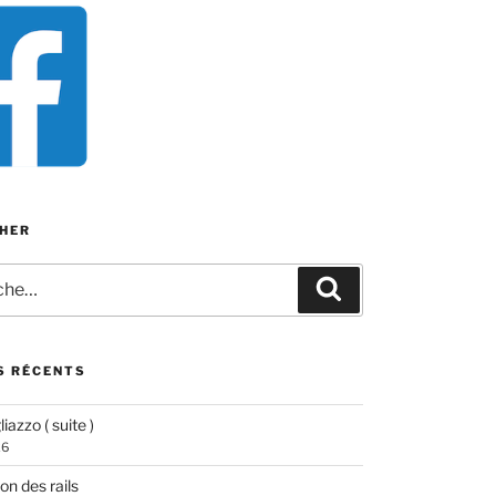
HER
e
Recherche
S RÉCENTS
iazzo ( suite )
26
ion des rails