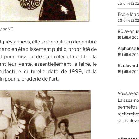
26 juillet 20
Ecole Marc
26 juillet 20
 par NE
80 avenue
19 juillet 20
elques années, elle se déroule en décembre
Alphonse l
t ancien établissement public, propriété de
19 juillet 20
our mission de contrôler et certifier la
nt leur vente, essentiellement la laine, le
Boulevard 
ufacture culturelle date de 1999, et la
19 juillet 20
 pour la braderie de l’art.
Vous avez 
Laissez-no
permettra 
recherches.
souhaitez