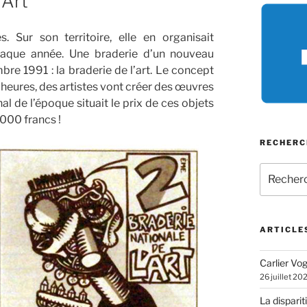
’Art
 Sur son territoire, elle en organisait
chaque année. Une braderie d’un nouveau
re 1991 : la braderie de l’art. Le concept
24 heures, des artistes vont créer des œuvres
al de l’époque situait le prix de ces objets
1000 francs !
RECHERC
Recherch
pour
:
ARTICLE
Carlier Vogl
26 juillet 20
La disparit