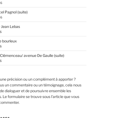
26
el Pagnol (suite)
26
 Jean Lebas
26
e bourleux
26
Clémenceau/ avenue De Gaulle (suite)
26
une précision ou un complément à apporter ?
us un commentaire ou un témoignage, cela nous
de dialoguer et de poursuivre ensemble les
 Le formulaire se trouve sous l'article que vous
 commenter.