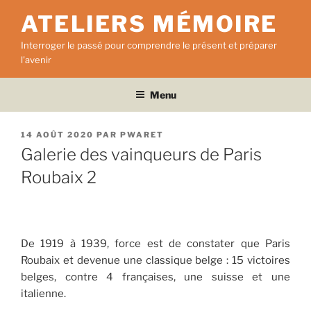
Aller
ATELIERS MÉMOIRE
au
contenu
Interroger le passé pour comprendre le présent et préparer
principal
l'avenir
Menu
PUBLIÉ
14 AOÛT 2020
PAR
PWARET
LE
Galerie des vainqueurs de Paris
Roubaix 2
De 1919 à 1939, force est de constater que Paris
Roubaix et devenue une classique belge : 15 victoires
belges, contre 4 françaises, une suisse et une
italienne.