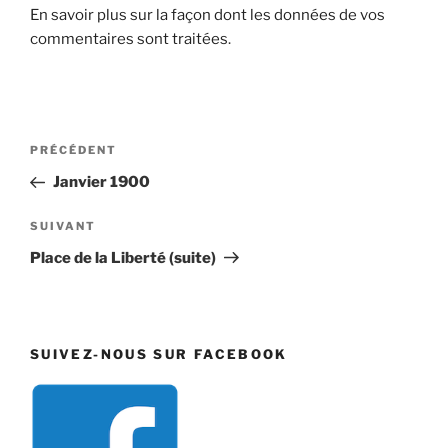
En savoir plus sur la façon dont les données de vos
commentaires sont traitées
.
Navigation
Article
PRÉCÉDENT
de
précédent
Janvier 1900
l’article
Article
SUIVANT
suivant
Place de la Liberté (suite)
SUIVEZ-NOUS SUR FACEBOOK