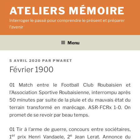
Aller
ATELIERS MÉMOIRE
au
contenu
Interroger le passé pour comprendre le présent et préparer
principal
l'avenir
Menu
PUBLIÉ
5 AVRIL 2020
PAR
PWARET
LE
Février 1900
01 Match entre le Football Club Roubaisien et
l’Association Sportive Roubaisienne, interrompu après
50 minutes par suite de la pluie et du mauvais état du
terrain transformé en marécage. ASR-FCRx 1-0. On
promet de se revoir par beau temps.
01 Tir à l’arme de guerre, concours entre sociétaires,
er
e
1
prix Henri Vandaele, 2
Jean Lerat. Annonce du