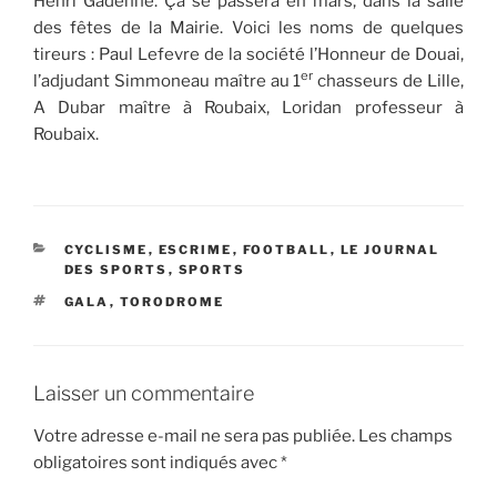
Henri Gadenne. Ça se passera en mars, dans la salle
des fêtes de la Mairie. Voici les noms de quelques
tireurs : Paul Lefevre de la société l’Honneur de Douai,
er
l’adjudant Simmoneau maître au 1
chasseurs de Lille,
A Dubar maître à Roubaix, Loridan professeur à
Roubaix.
CATÉGORIES
CYCLISME
,
ESCRIME
,
FOOTBALL
,
LE JOURNAL
DES SPORTS
,
SPORTS
ÉTIQUETTES
GALA
,
TORODROME
Laisser un commentaire
Votre adresse e-mail ne sera pas publiée.
Les champs
obligatoires sont indiqués avec
*