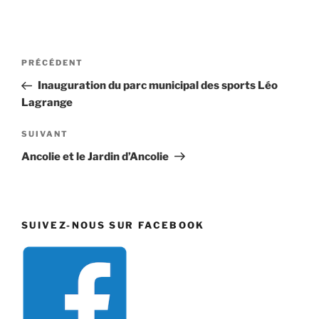
Navigation
Article
PRÉCÉDENT
de
précédent
Inauguration du parc municipal des sports Léo
l’article
Lagrange
Article
SUIVANT
suivant
Ancolie et le Jardin d’Ancolie
SUIVEZ-NOUS SUR FACEBOOK