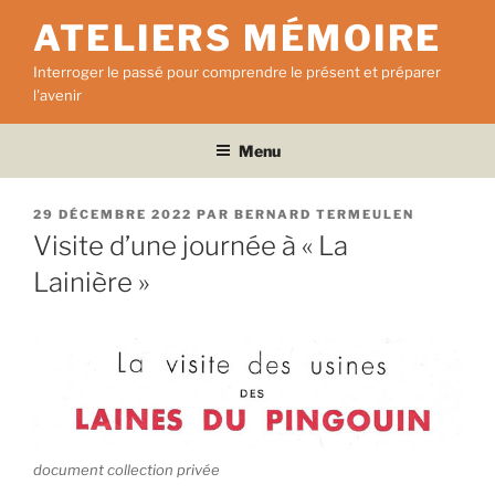
Aller
ATELIERS MÉMOIRE
au
contenu
Interroger le passé pour comprendre le présent et préparer
principal
l'avenir
Menu
PUBLIÉ
29 DÉCEMBRE 2022
PAR
BERNARD TERMEULEN
LE
Visite d’une journée à « La
Lainière »
document collection privée