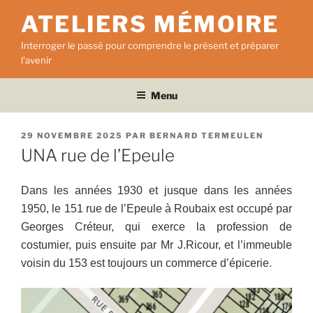
Aller
ATELIERS MÉMOIRE
au
contenu
Interroger le passé pour comprendre le présent et préparer
principal
l'avenir
Menu
PUBLIÉ
29 NOVEMBRE 2025
PAR
BERNARD TERMEULEN
LE
UNA rue de l’Epeule
Dans les années 1930 et jusque dans les années
1950, le 151 rue de l’Epeule à Roubaix est occupé par
Georges Créteur, qui exerce la profession de
costumier, puis ensuite par Mr J.Ricour, et l’immeuble
voisin du 153 est toujours un commerce d’épicerie.