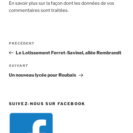
En savoir plus sur la façon dont les données de vos
commentaires sont traitées
.
Navigation
Article
PRÉCÉDENT
de
précédent
Le Lotissement Ferret-Savinel, allée Rembrandt
l’article
Article
SUIVANT
suivant
Un nouveau lycée pour Roubaix
SUIVEZ-NOUS SUR FACEBOOK