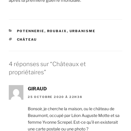
après la première guerre mondiale.
CATÉGORIES
POTENNERIE
,
ROUBAIX
,
URBANISME
ÉTIQUETTES
CHÂTEAU
4 réponses sur “Châteaux et
propriétaires”
GIRAUD
25 OCTOBRE 2020 À 22H38
Bonsoir, je cherche la maison, ou le château de
Beaumont, occupé par Léon Auguste Motte et sa
femme Yvonne Screpel. Est-ce qu’il en existerait
une carte postale ou une photo ?