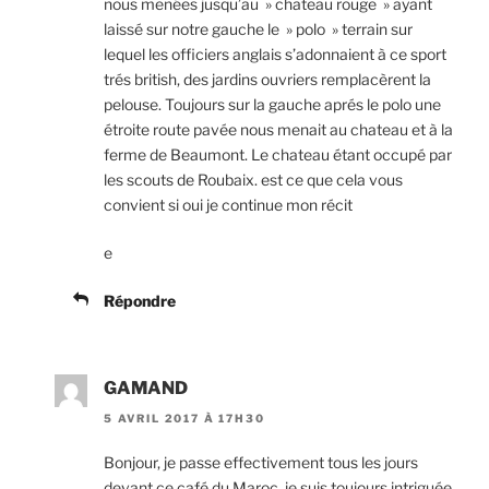
nous menées jusqu’au » chateau rouge » ayant
laissé sur notre gauche le » polo » terrain sur
lequel les officiers anglais s’adonnaient à ce sport
trés british, des jardins ouvriers remplacèrent la
pelouse. Toujours sur la gauche aprés le polo une
étroite route pavée nous menait au chateau et à la
ferme de Beaumont. Le chateau étant occupé par
les scouts de Roubaix. est ce que cela vous
convient si oui je continue mon récit
e
Répondre
GAMAND
5 AVRIL 2017 À 17H30
Bonjour, je passe effectivement tous les jours
devant ce café du Maroc, je suis toujours intriguée