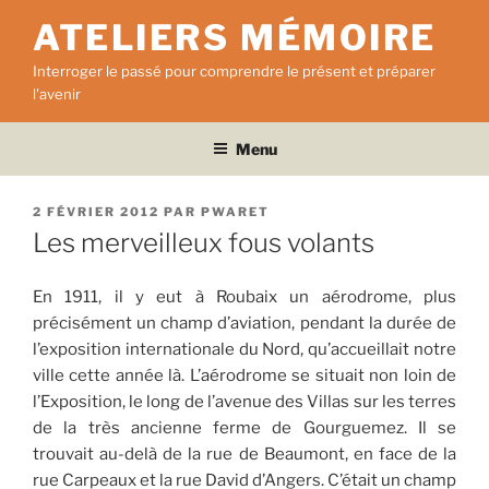
Aller
ATELIERS MÉMOIRE
au
contenu
Interroger le passé pour comprendre le présent et préparer
principal
l'avenir
Menu
PUBLIÉ
2 FÉVRIER 2012
PAR
PWARET
LE
Les merveilleux fous volants
En 1911, il y eut à Roubaix un aérodrome, plus
précisément un champ d’aviation, pendant la durée de
l’exposition internationale du Nord, qu’accueillait notre
ville cette année là. L’aérodrome se situait non loin de
l’Exposition, le long de l’avenue des Villas sur les terres
de la très ancienne ferme de Gourguemez. Il se
trouvait au-delà de la rue de Beaumont, en face de la
rue Carpeaux et la rue David d’Angers. C’était un champ