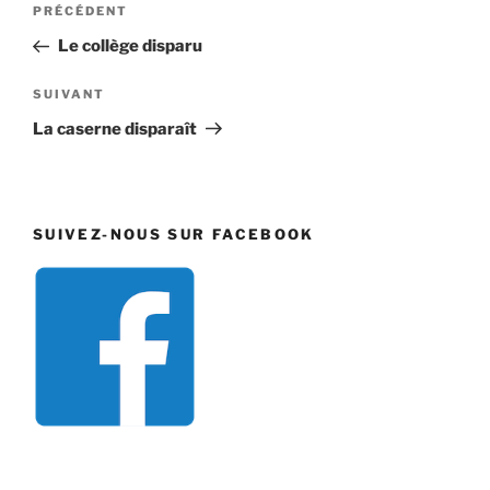
Article
PRÉCÉDENT
de
précédent
Le collège disparu
l’article
Article
SUIVANT
suivant
La caserne disparaît
SUIVEZ-NOUS SUR FACEBOOK