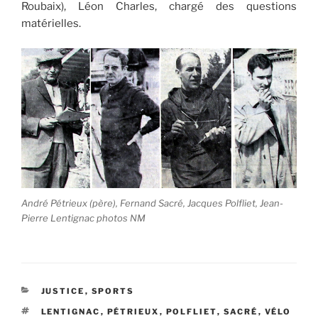
Roubaix), Léon Charles, chargé des questions
matérielles.
André Pétrieux (père), Fernand Sacré, Jacques Polfliet, Jean-
Pierre Lentignac photos NM
CATÉGORIES
JUSTICE
,
SPORTS
ÉTIQUETTES
LENTIGNAC
,
PÉTRIEUX
,
POLFLIET
,
SACRÉ
,
VÉLO