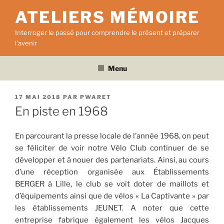
Aller
ATELIERS MÉMOIRE
au
contenu
Interroger le passé pour comprendre le présent et préparer
principal
l'avenir
Menu
PUBLIÉ
17 MAI 2018
PAR
PWARET
LE
En piste en 1968
En parcourant la presse locale de l’année 1968, on peut
se féliciter de voir notre Vélo Club continuer de se
développer et à nouer des partenariats. Ainsi, au cours
d’une réception organisée aux Établissements
BERGER à Lille, le club se voit doter de maillots et
d’équipements ainsi que de vélos « La Captivante » par
les établissements JEUNET. A noter que cette
entreprise fabrique également les vélos Jacques