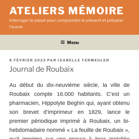
Aller
ATELIERS MÉMOIRE
au
contenu
Interroger le passé pour comprendre le présent et préparer
principal
l'avenir
Menu
PUBLIÉ
8 FÉVRIER 2023
PAR
ISABELLE TERMEULEN
LE
Journal de Roubaix
Au début du dix-neuvième siècle, la ville de
Roubaix compte 16.000 habitants. C’est un
pharmacien, Hippolyte Beghin qui, ayant obtenu
son brevet d’imprimeur en 1829, lance le
premier périodique imprimé à Roubaix, un bi-
hebdomadaire nommé « La feuille de Roubaix »,
qu’il imprime sur une presse à bras installée