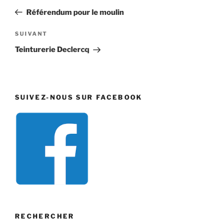
de
précédent
Référendum pour le moulin
l’article
Article
SUIVANT
suivant
Teinturerie Declercq
SUIVEZ-NOUS SUR FACEBOOK
RECHERCHER