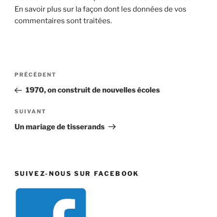
En savoir plus sur la façon dont les données de vos
commentaires sont traitées
.
Navigation
Article
PRÉCÉDENT
de
précédent
1970, on construit de nouvelles écoles
l’article
Article
SUIVANT
suivant
Un mariage de tisserands
SUIVEZ-NOUS SUR FACEBOOK