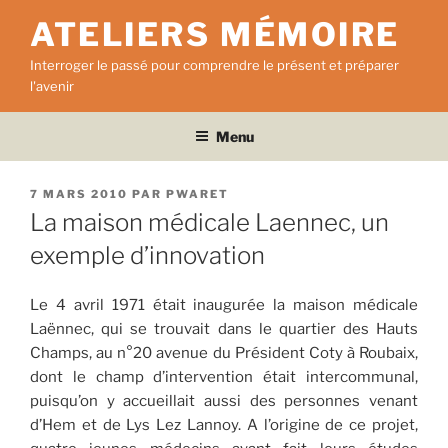
Aller
ATELIERS MÉMOIRE
au
contenu
Interroger le passé pour comprendre le présent et préparer
principal
l'avenir
Menu
PUBLIÉ
7 MARS 2010
PAR
PWARET
LE
La maison médicale Laennec, un
exemple d’innovation
Le 4 avril 1971 était inaugurée la maison médicale
Laënnec, qui se trouvait dans le quartier des Hauts
Champs, au n°20 avenue du Président Coty à Roubaix,
dont le champ d’intervention était intercommunal,
puisqu’on y accueillait aussi des personnes venant
d’Hem et de Lys Lez Lannoy. A l’origine de ce projet,