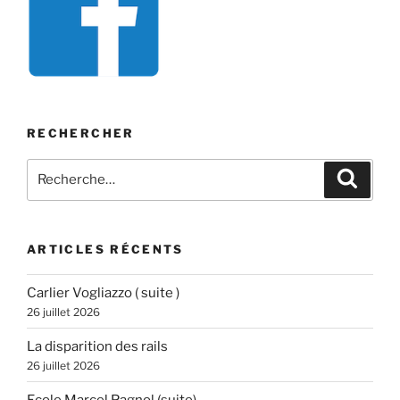
RECHERCHER
Recherche
Recher
pour
:
ARTICLES RÉCENTS
Carlier Vogliazzo ( suite )
26 juillet 2026
La disparition des rails
26 juillet 2026
Ecole Marcel Pagnol (suite)