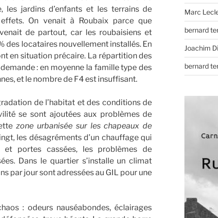
 les jardins d’enfants et les terrains de
Marc Lecl
s effets. On venait à Roubaix parce que
bernard t
venait de partout, car les roubaisiens et
 des locataires nouvellement installés. En
Joachim D
 en situation précaire. La répartition des
bernard t
 demande : en moyenne la famille type des
, et le nombre de F4 est insuffisant.
adation de l’habitat et des conditions de
civilité se sont ajoutées aux problèmes de
Cette
zone urbanisée sur les chapeaux de
ingt, les désagréments d’un chauffage qui
res et portes cassées, les problèmes de
ées. Dans le quartier s’installe un climat
ns par jour sont adressées au GIL pour une
chaos : odeurs nauséabondes, éclairages