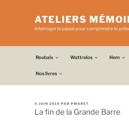
Aller
au
ATELIERS MÉMOI
contenu
principal
Interroger le passé pour comprendre le prése
Roubaix
Wattrelos
Hem
Nos livres
PUBLIÉ
4 JUIN 2010
PAR
PWARET
LE
La fin de la Grande Barre