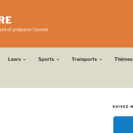
RE
nt et préparer l'avenir
Leers
Sports
Transports
Thèmes
SUIVEZ-