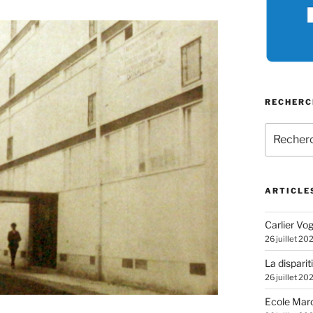
RECHERC
Recherch
pour
:
ARTICLE
Carlier Vogl
26 juillet 20
La disparit
26 juillet 20
Ecole Marc