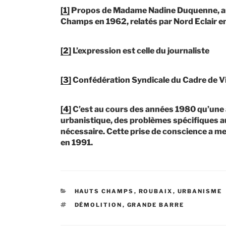
[1]
Propos de Madame Nadine Duquenne, arr
Champs en 1962, relatés par Nord Eclair e
[2]
L’expression est celle du journaliste
[3]
Confédération Syndicale du Cadre de V
[4]
C’est au cours des années 1980 qu’une ap
urbanistique, des problèmes spécifiques a
nécessaire. Cette prise de conscience a mené
en 1991.
CATÉGORIES
HAUTS CHAMPS
,
ROUBAIX
,
URBANISME
ÉTIQUETTES
DÉMOLITION
,
GRANDE BARRE