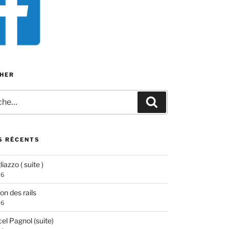
HER
e
Recherche
S RÉCENTS
iazzo ( suite )
26
ion des rails
26
el Pagnol (suite)