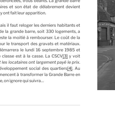
défoncées, trous béants. La grande barre
aires et son état de délabrement devient
y ont fait leur apparition.
s il faut reloger les derniers habitants et
de la grande barre, soit 330 logements, a
reste la moitié à rembourser. Le coût de la
our le transport des gravats et matériaux.
 démarrera le lundi 16 septembre 1985 et
 classe est à la casse. La CSCV
[3]
y voit
 les locataires ont largement payé le prix
.
éveloppement social des quartiers
[4]
. Au
mencent à transformer la Grande Barre en
, on ignore qui suivra…