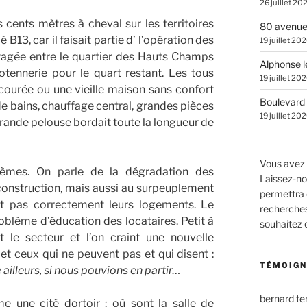
26 juillet 20
s cents mètres à cheval sur les territoires
80 avenue
3, car il faisait partie d’ l’opération des
19 juillet 20
agée entre le quartier des Hauts Champs
Alphonse l
Potennerie pour le quart restant. Les tous
19 juillet 20
 courée ou une vieille maison sans confort
Boulevard 
de bains, chauffage central, grandes pièces
19 juillet 20
grande pelouse bordait toute la longueur de
Vous avez 
lèmes. On parle de la dégradation des
Laissez-no
construction, mais aussi au surpeuplement
permettra 
ent pas correctement leurs logements. Le
recherches.
blème d’éducation des locataires. Petit à
souhaitez
t le secteur et l’on craint une nouvelle
 et ceux qui ne peuvent pas et qui disent :
TÉMOIGN
 ailleurs, si nous pouvions en partir…
bernard t
une cité dortoir : où sont la salle de