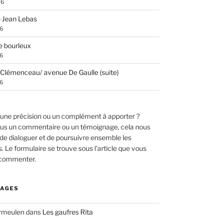
26
 Jean Lebas
26
e bourleux
26
Clémenceau/ avenue De Gaulle (suite)
26
une précision ou un complément à apporter ?
us un commentaire ou un témoignage, cela nous
de dialoguer et de poursuivre ensemble les
 Le formulaire se trouve sous l'article que vous
 commenter.
AGES
ermeulen
dans
Les gaufres Rita