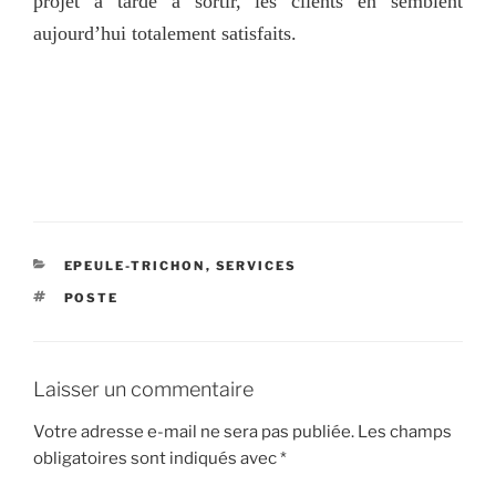
projet a tardé à sortir, les clients en semblent
aujourd’hui totalement satisfaits.
CATÉGORIES
EPEULE-TRICHON
,
SERVICES
ÉTIQUETTES
POSTE
Laisser un commentaire
Votre adresse e-mail ne sera pas publiée.
Les champs
obligatoires sont indiqués avec
*