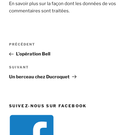
En savoir plus sur la façon dont les données de vos
commentaires sont traitées
.
Navigation
Article
PRÉCÉDENT
de
précédent
L’opération Bell
l’article
Article
SUIVANT
suivant
Un berceau chez Ducroquet
SUIVEZ-NOUS SUR FACEBOOK