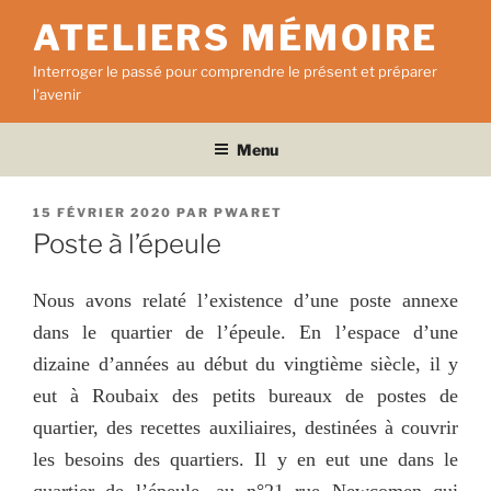
Aller
ATELIERS MÉMOIRE
au
contenu
Interroger le passé pour comprendre le présent et préparer
principal
l'avenir
Menu
PUBLIÉ
15 FÉVRIER 2020
PAR
PWARET
LE
Poste à l’épeule
Nous avons relaté l’existence d’une poste annexe
dans le quartier de l’épeule. En l’espace d’une
dizaine d’années au début du vingtième siècle, il y
eut à Roubaix des petits bureaux de postes de
quartier, des recettes auxiliaires, destinées à couvrir
les besoins des quartiers. Il y en eut une dans le
quartier de l’épeule, au n°21 rue Newcomen qui