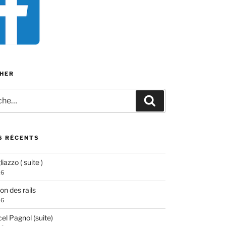
HER
e
Recherche
S RÉCENTS
iazzo ( suite )
26
ion des rails
26
el Pagnol (suite)