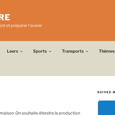
RE
nt et préparer l'avenir
Leers
Sports
Transports
Thèmes
SUIVEZ-
maison. On souhaite étendre la production