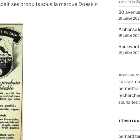
26 juillet 20
dait ses produits sous la marque Doeskin
80 avenue
19 juillet 20
Alphonse l
19 juillet 20
Boulevard 
19 juillet 20
Vous avez 
Laissez-no
permettra 
recherches.
souhaitez
TÉMOIGN
bernard t