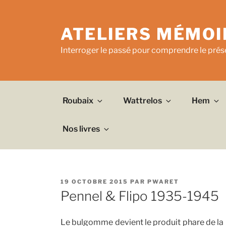
Aller
au
ATELIERS MÉMOI
contenu
principal
Interroger le passé pour comprendre le prése
Roubaix
Wattrelos
Hem
Nos livres
PUBLIÉ
19 OCTOBRE 2015
PAR
PWARET
LE
Pennel & Flipo 1935-1945
Le bulgomme devient le produit phare de la 