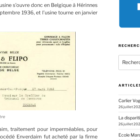
 usine s’ouvre donc en Belgique à Hérinnes
ptembre 1936, et l’usine tourne en janvier
RECHERC
Recherch
pour
:
ARTICLE
Carlier Vogl
26 juillet 20
ère
La disparit
26 juillet 20
daim, traitement pour imperméables, pour
Ecole Marc
rocédé Enverdaim fut acheté par la firme