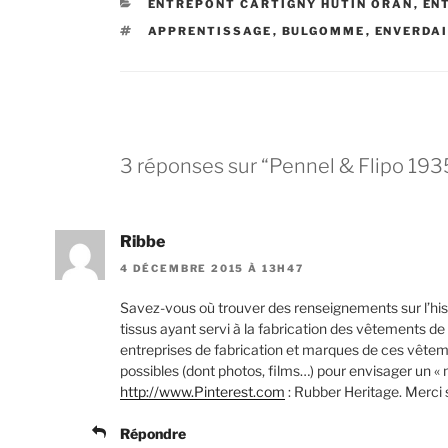
CATÉGORIES
ENTREPONT CARTIGNY HUTIN ORAN
,
EN
ÉTIQUETTES
APPRENTISSAGE
,
BULGOMME
,
ENVERDA
3 réponses sur “Pennel & Flipo 19
Ribbe
4 DÉCEMBRE 2015 À 13H47
Savez-vous où trouver des renseignements sur l’his
tissus ayant servi à la fabrication des vêtements de 
entreprises de fabrication et marques de ces vêtem
possibles (dont photos, films…) pour envisager un « 
http://www.Pinterest.com
: Rubber Heritage. Merci 
Répondre