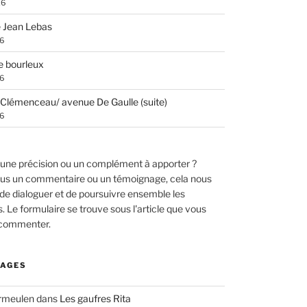
26
 Jean Lebas
26
e bourleux
26
Clémenceau/ avenue De Gaulle (suite)
26
une précision ou un complément à apporter ?
us un commentaire ou un témoignage, cela nous
de dialoguer et de poursuivre ensemble les
 Le formulaire se trouve sous l'article que vous
 commenter.
AGES
ermeulen
dans
Les gaufres Rita