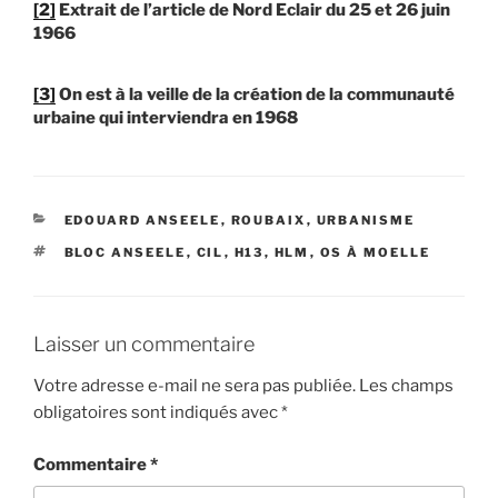
[2]
Extrait de l’article de Nord Eclair du 25 et 26 juin
1966
[3]
On est à la veille de la création de la communauté
urbaine qui interviendra en 1968
CATÉGORIES
EDOUARD ANSEELE
,
ROUBAIX
,
URBANISME
ÉTIQUETTES
BLOC ANSEELE
,
CIL
,
H13
,
HLM
,
OS À MOELLE
Laisser un commentaire
Votre adresse e-mail ne sera pas publiée.
Les champs
obligatoires sont indiqués avec
*
Commentaire
*