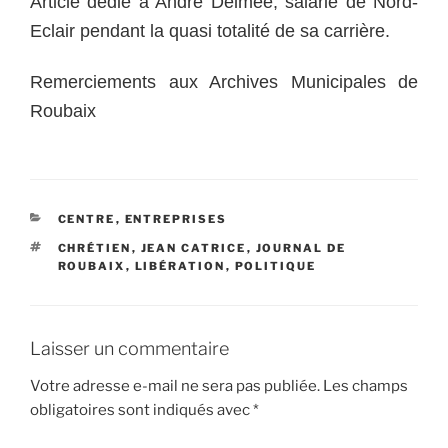
Article dédié à André Delmée, salarié de Nord-
Eclair pendant la quasi totalité de sa carrière.
Remerciements aux Archives Municipales de
Roubaix
CATÉGORIES
CENTRE
,
ENTREPRISES
ÉTIQUETTES
CHRÉTIEN
,
JEAN CATRICE
,
JOURNAL DE
ROUBAIX
,
LIBÉRATION
,
POLITIQUE
Laisser un commentaire
Votre adresse e-mail ne sera pas publiée.
Les champs
obligatoires sont indiqués avec
*