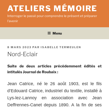
Aller
ATELIERS MÉMOIRE
au
contenu
Interroger le passé pour comprendre le présent et préparer
principal
l'avenir
Menu
PUBLIÉ
8 MARS 2023
PAR
ISABELLE TERMEULEN
LE
Nord-Eclair
Suite de deux articles précédemment édités et
intitulés Journal de Roubaix :
Jean Catrice, né le 26 août 1903, est le fils
d’Edouard Catrice, industriel du textile, installé à
Lys-lez-Lannoy en association avec Jean
Deffrennes-Canet depuis 1890. A la fin de ses