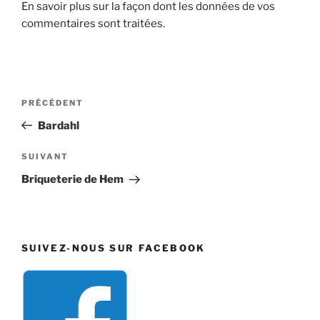
En savoir plus sur la façon dont les données de vos
commentaires sont traitées
.
Navigation
Article
PRÉCÉDENT
de
précédent
Bardahl
l’article
Article
SUIVANT
suivant
Briqueterie de Hem
SUIVEZ-NOUS SUR FACEBOOK