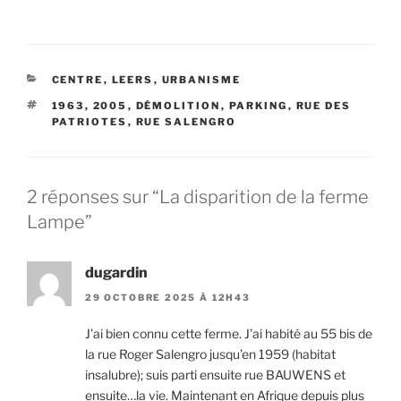
CATÉGORIES
CENTRE
,
LEERS
,
URBANISME
ÉTIQUETTES
1963
,
2005
,
DÉMOLITION
,
PARKING
,
RUE DES
PATRIOTES
,
RUE SALENGRO
2 réponses sur “La disparition de la ferme
Lampe”
dugardin
29 OCTOBRE 2025 À 12H43
J’ai bien connu cette ferme. J’ai habité au 55 bis de
la rue Roger Salengro jusqu’en 1959 (habitat
insalubre); suis parti ensuite rue BAUWENS et
ensuite…la vie. Maintenant en Afrique depuis plus