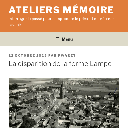
Aller
ATELIERS MÉMOIRE
au
contenu
Interroger le passé pour comprendre le présent et préparer
principal
l'avenir
Menu
PUBLIÉ
22 OCTOBRE 2025
PAR
PWARET
LE
La disparition de la ferme Lampe