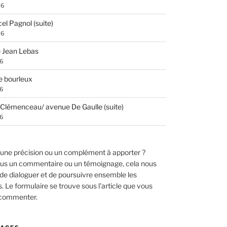
26
el Pagnol (suite)
26
 Jean Lebas
26
e bourleux
26
Clémenceau/ avenue De Gaulle (suite)
26
une précision ou un complément à apporter ?
us un commentaire ou un témoignage, cela nous
de dialoguer et de poursuivre ensemble les
 Le formulaire se trouve sous l'article que vous
 commenter.