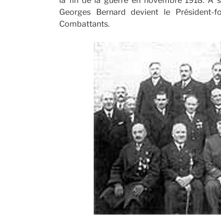
la fin de la guerre en novembre 1918. A son
Georges Bernard devient le Président-f
Combattants.