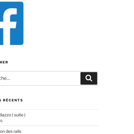
HER
e
Recherche
S RÉCENTS
iazzo ( suite )
26
ion des rails