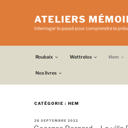
Aller
au
ATELIERS MÉMOI
contenu
principal
Interroger le passé pour comprendre le prése
Roubaix
Wattrelos
Hem
Nos livres
CATÉGORIE :
HEM
PUBLIÉ
28 SEPTEMBRE 2022
LE