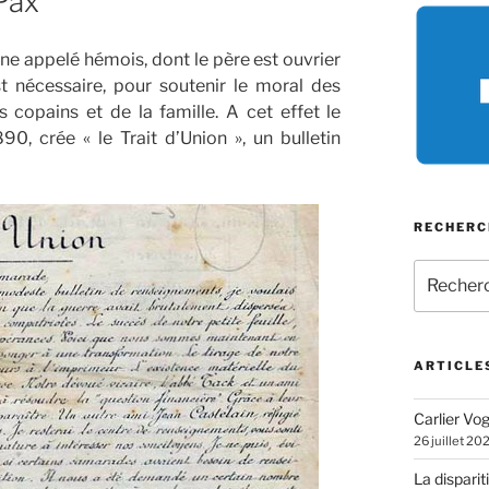
Pax
ne appelé hémois, dont le père est ouvrier
t nécessaire, pour soutenir le moral des
copains et de la famille. A cet effet le
, crée « le Trait d’Union », un bulletin
RECHERC
Recherch
pour
:
ARTICLE
Carlier Vogl
26 juillet 20
La disparit