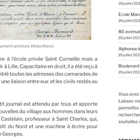
26 juillet 20
Ecole Marc
26 juillet 20
80 avenue
19 juillet 20
ocument archives Historihem)
Alphonse l
19 juillet 20
e à l’école privée Saint Corneille mais a
Boulevard 
à Lille. Capacitaire en droit, il a été reçu à
19 juillet 20
emblé toutes les adresses des camarades de
une liaison entre eux et les civils restés au
Vous avez 
Laissez-no
t journal est attendu par tous et apporte
permettra 
 nouvelles du village aux hommes dans leurs
recherches.
Castelain, professeur à Saint Charles, qui,
souhaitez
rédit du Nord et une machine à écrire pour
de Georges.