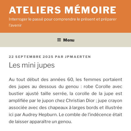
Aller
ATELIERS MÉMOIRE
au
contenu
Interroger le passé pour comprendre le présent et préparer
principal
l'avenir
Menu
PUBLIÉ
22 SEPTEMBRE 2025
PAR
JPMAERTEN
LE
Les mini jupes
Au tout début des années 60, les femmes portaient
des jupes au dessous du genou : robe Corolle avec
bustier ajusté taille serrée, la corolle de la jupe est
amplifiée par le jupon chez Christian Dior ; jupe crayon
associée avec des chapeaux à larges bords et illustrée
ici par Audrey Hepburn. Le comble de l’indécence était
de laisser apparaître un genou.