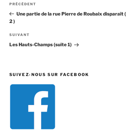
Navigation
Article
PRÉCÉDENT
de
précédent
Une partie de la rue Pierre de Roubaix disparaît (
l’article
2 )
Article
SUIVANT
suivant
Les Hauts-Champs (suite 1)
SUIVEZ-NOUS SUR FACEBOOK