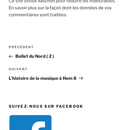
Ce site utilise Akismet pour réduire les indésirables.
En savoir plus sur la façon dont les données de vos
commentaires sont traitées
.
Navigation
Article
PRÉCÉDENT
de
précédent
Ballet du Nord ( 2 )
l’article
Article
SUIVANT
suivant
L’histoire de la musique à Hem 8
SUIVEZ-NOUS SUR FACEBOOK