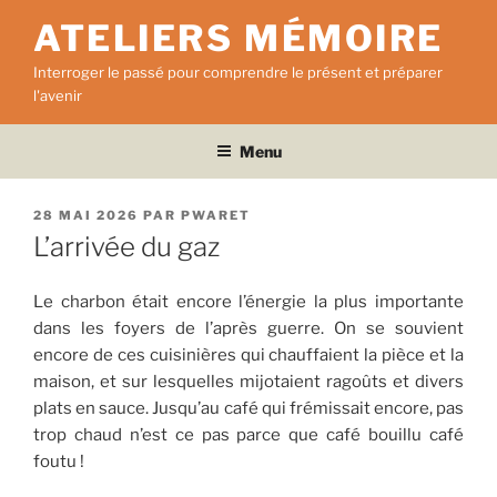
Aller
ATELIERS MÉMOIRE
au
contenu
Interroger le passé pour comprendre le présent et préparer
principal
l'avenir
Menu
PUBLIÉ
28 MAI 2026
PAR
PWARET
LE
L’arrivée du gaz
Le charbon était encore l’énergie la plus importante
dans les foyers de l’après guerre. On se souvient
encore de ces cuisinières qui chauffaient la pièce et la
maison, et sur lesquelles mijotaient ragoûts et divers
plats en sauce. Jusqu’au café qui frémissait encore, pas
trop chaud n’est ce pas parce que café bouillu café
foutu !