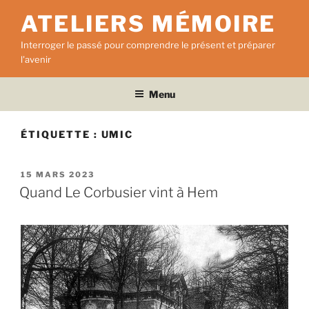
Aller
ATELIERS MÉMOIRE
au
contenu
Interroger le passé pour comprendre le présent et préparer
principal
l'avenir
Menu
ÉTIQUETTE :
UMIC
PUBLIÉ
15 MARS 2023
LE
Quand Le Corbusier vint à Hem