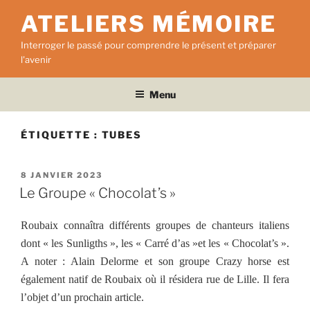
Aller
ATELIERS MÉMOIRE
au
contenu
Interroger le passé pour comprendre le présent et préparer
principal
l'avenir
Menu
ÉTIQUETTE :
TUBES
PUBLIÉ
8 JANVIER 2023
LE
Le Groupe « Chocolat’s »
Roubaix connaîtra différents groupes de chanteurs italiens
dont « les Sunligths », les « Carré d’as »et les « Chocolat’s ».
A noter : Alain Delorme et son groupe Crazy horse est
également natif de Roubaix où il résidera rue de Lille. Il fera
l’objet d’un prochain article.