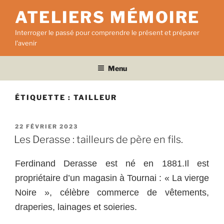
Aller
ATELIERS MÉMOIRE
au
contenu
Interroger le passé pour comprendre le présent et préparer
principal
l'avenir
Menu
ÉTIQUETTE :
TAILLEUR
PUBLIÉ
22 FÉVRIER 2023
LE
Les Derasse : tailleurs de père en fils.
Ferdinand Derasse est né e
n 1881.Il est
propriétaire d’un magasin à Tournai : « La vierge
Noire », célèbre commerce de vêtements,
draperies, lainages e
t soieries.