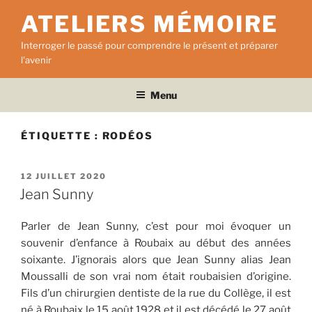
Aller
ATELIERS MÉMOIRE
au
contenu
Interroger le passé pour comprendre le présent et préparer
principal
l'avenir
Menu
ÉTIQUETTE :
RODÉOS
PUBLIÉ
12 JUILLET 2020
LE
Jean Sunny
Parler de Jean Sunny, c’est pour moi évoquer un
souvenir d’enfance à Roubaix au début des années
soixante. J’ignorais alors que Jean Sunny alias Jean
Moussalli de son vrai nom était roubaisien d’origine.
Fils d’un chirurgien dentiste de la rue du Collège, il est
né à Roubaix le 15 août 1928 et il est décédé le 27 août