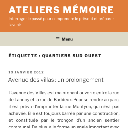
Aller
ATELIERS MÉMOIRE
au
contenu
Interroger le passé pour comprendre le présent et préparer
principal
l'avenir
Menu
ÉTIQUETTE :
QUARTIERS SUD OUEST
PUBLIÉ
13 JANVIER 2012
LE
Avenue des villas : un prolongement
L’avenue des Villas est maintenant ouverte entre la rue
de Lannoy et la rue de Barbieux. Pour se rendre au parc,
il est prévu d’emprunter la rue Montyon, qui n’est pas
achevée. Elle est toujours barrée par une construction,
et constituée par le tronçon d’un ancien sentier
communal. De plus, elle forme un angle important avec