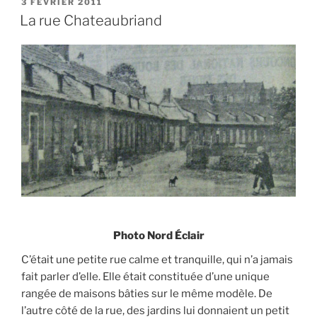
PUBLIÉ
3 FÉVRIER 2011
LE
La rue Chateaubriand
Photo Nord Éclair
C’était une petite rue calme et tranquille, qui n’a jamais
fait parler d’elle. Elle était constituée d’une unique
rangée de maisons bâties sur le même modèle. De
l’autre côté de la rue, des jardins lui donnaient un petit