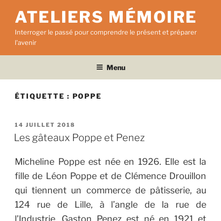
Aller
ATELIERS MÉMOIRE
au
contenu
Interroger le passé pour comprendre le présent et préparer
principal
l'avenir
Menu
ÉTIQUETTE :
POPPE
PUBLIÉ
14 JUILLET 2018
LE
Les gâteaux Poppe et Penez
Micheline Poppe est née en 1926. Elle est la
fille de Léon Poppe et de Clémence Drouillon
qui tiennent un commerce de pâtisserie, au
124 rue de Lille, à l’angle de la rue de
l’Industrie.
Gaston Penez est né en 1921 et