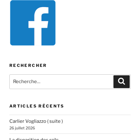
RECHERCHER
Recherche
Recher
pour
:
ARTICLES RÉCENTS
Carlier Vogliazzo ( suite )
26 juillet 2026
La disparition des rails