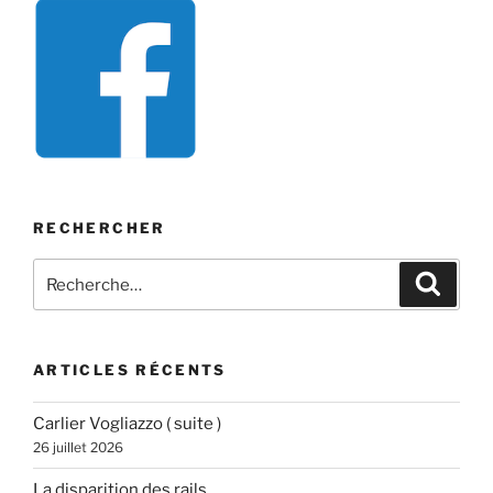
RECHERCHER
Recherche
Recher
pour
:
ARTICLES RÉCENTS
Carlier Vogliazzo ( suite )
26 juillet 2026
La disparition des rails