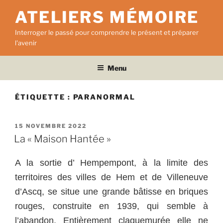
Aller
ATELIERS MÉMOIRE
au
contenu
Interroger le passé pour comprendre le présent et préparer
principal
l'avenir
Menu
ÉTIQUETTE :
PARANORMAL
PUBLIÉ
15 NOVEMBRE 2022
LE
La « Maison Hantée »
A la sortie d’ Hempempont, à la limite des
territoires des villes de Hem et de Villeneuve
d’Ascq, se situe une grande bâtisse en briques
rouges, construite en 1939, qui semble à
l’abandon. Entièrement claquemurée elle ne