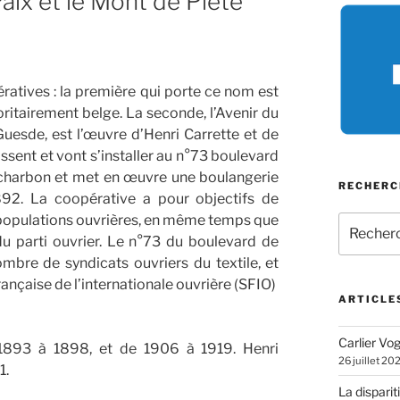
Paix et le Mont de Piété
ratives : la première qui porte ce nom est
ritairement belge. La seconde, l’Avenir du
Guesde, est l’œuvre d’Henri Carrette et de
ssent et vont s’installer au n°73 boulevard
 charbon et met en œuvre une boulangerie
RECHERC
892. La coopérative a pour objectifs de
 populations ouvrières, en même temps que
Recherch
pour
u parti ouvrier. Le n°73 du boulevard de
:
ombre de syndicats ouvriers du textile, et
française de l’internationale ouvrière (SFIO)
ARTICLE
Carlier Vogl
1893 à 1898, et de 1906 à 1919. Henri
26 juillet 20
1.
La disparit