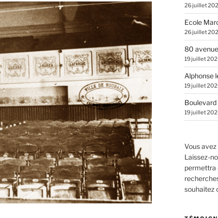
26 juillet 20
Ecole Marc
26 juillet 20
80 avenue
19 juillet 20
Alphonse l
19 juillet 20
Boulevard 
19 juillet 20
Vous avez 
Laissez-no
permettra 
recherches.
souhaitez