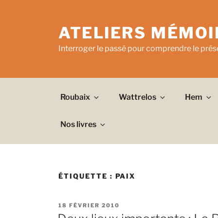
Aller
au
ATELIERS MÉMOI
contenu
principal
Interroger le passé pour comprendre le prése
Roubaix
Wattrelos
Hem
Nos livres
ÉTIQUETTE :
PAIX
PUBLIÉ
18 FÉVRIER 2010
LE