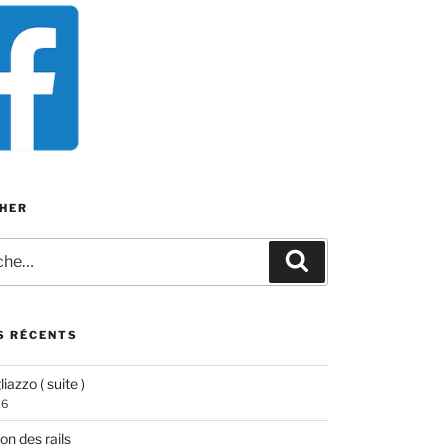
HER
e
Recherche
S RÉCENTS
iazzo ( suite )
26
ion des rails