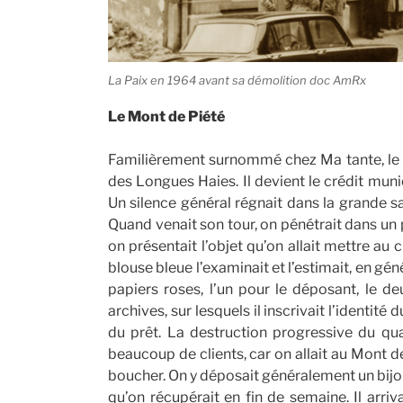
La Paix en 1964 avant sa démolition doc AmRx
Le Mont de Piété
Familièrement surnommé chez Ma tante, le M
des Longues Haies. Il devient le crédit muni
Un silence général régnait dans la grande sa
Quand venait son tour, on pénétrait dans un pe
on présentait l’objet qu’on allait mettre au
blouse bleue l’examinait et l’estimait, en génér
papiers roses, l’un pour le déposant, le de
archives, sur lesquels il inscrivait l’identité
du prêt. La destruction progressive du qua
beaucoup de clients, car on allait au Mont de
boucher. On y déposait généralement un bijou,
qu’on récupérait en fin de semaine. Il arriv