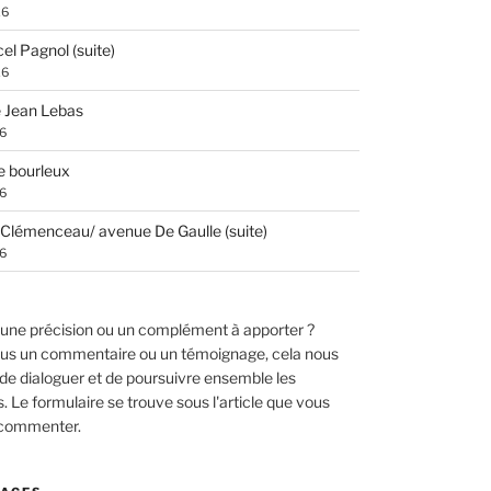
26
el Pagnol (suite)
26
 Jean Lebas
26
e bourleux
26
Clémenceau/ avenue De Gaulle (suite)
26
une précision ou un complément à apporter ?
us un commentaire ou un témoignage, cela nous
de dialoguer et de poursuivre ensemble les
 Le formulaire se trouve sous l'article que vous
 commenter.