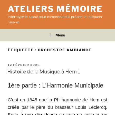
Aller
ATELIERS MÉMOIRE
au
contenu
Interroger le passé pour comprendre le présent et préparer
principal
l'avenir
Menu
ÉTIQUETTE :
ORCHESTRE AMBIANCE
PUBLIÉ
12 FÉVRIER 2026
LE
Histoire de la Musique à Hem 1
1ère partie : L’Harmonie Municipale
C’est en 1845 que la Philharmonie de Hem est
créée par le père du brasseur Louis Leclercq.
Suite à une dissidence au sein de celle-ci, un