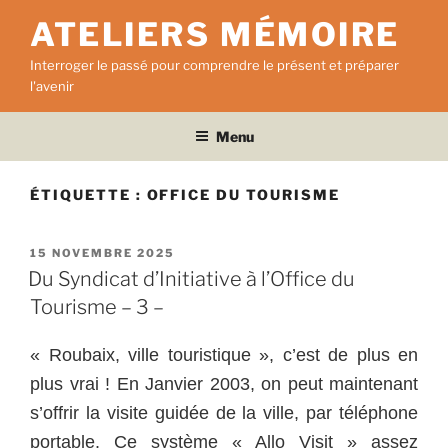
Aller
ATELIERS MÉMOIRE
au
contenu
Interroger le passé pour comprendre le présent et préparer
principal
l'avenir
Menu
ÉTIQUETTE :
OFFICE DU TOURISME
PUBLIÉ
15 NOVEMBRE 2025
LE
Du Syndicat d’Initiative à l’Office du
Tourisme – 3 –
« Roubaix, ville touristique », c’est de plus en
plus vrai ! En Janvier 2003, on peut maintenant
s’offrir la visite guidée de la ville, par téléphone
portable. Ce système « Allo Visit » assez