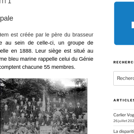
em 1
ipale
Hem est créée par le père du brasseur
e au sein de celle-ci, un groupe de
elle en 1888. Leur siège est situé au
orme bleu marine rappelle celui du Génie
RECHERC
s comptent chacune 55 membres.
Recherch
pour
:
ARTICLE
Carlier Vogl
26 juillet 20
La disparit