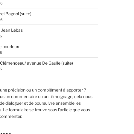
26
el Pagnol (suite)
26
 Jean Lebas
26
e bourleux
26
Clémenceau/ avenue De Gaulle (suite)
26
une précision ou un complément à apporter ?
us un commentaire ou un témoignage, cela nous
de dialoguer et de poursuivre ensemble les
 Le formulaire se trouve sous l'article que vous
 commenter.