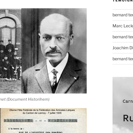
TÉMOIGN
bernard t
Marc Lecl
bernard t
Joachim D
bernard t
lmet (Document Historihem)