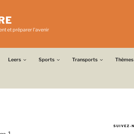
RE
nt et préparer l'avenir
Leers
Sports
Transports
Thèmes
E
SUIVEZ-