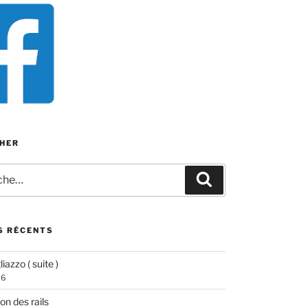
HER
e
Recherche
S RÉCENTS
iazzo ( suite )
26
ion des rails