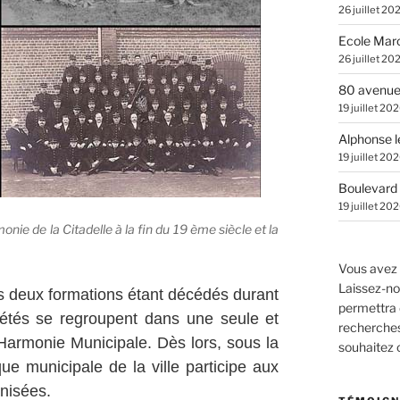
26 juillet 20
Ecole Marc
26 juillet 20
80 avenue
19 juillet 20
Alphonse l
19 juillet 20
Boulevard 
19 juillet 20
ie de la Citadelle à la fin du 19 ème siècle et la
Vous avez 
Laissez-no
 deux formations étant décédés durant
permettra 
iétés se regroupent dans une seule et
recherches.
Harmonie Municipale. Dès lors, sous la
souhaitez
ue municipale de la ville participe aux
anisées.