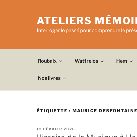
Aller
au
ATELIERS MÉMOI
contenu
principal
Interroger le passé pour comprendre le prése
Roubaix
Wattrelos
Hem
Nos livres
ÉTIQUETTE :
MAURICE DESFONTAIN
PUBLIÉ
12 FÉVRIER 2026
LE