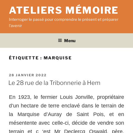
Aller
ATELIERS MÉMOIRE
au
contenu
Interroger le passé pour comprendre le présent et préparer
principal
l'avenir
Menu
ÉTIQUETTE :
MARQUISE
PUBLIÉ
28 JANVIER 2022
LE
Le 28 rue de la Tribonnerie à Hem
En 1923, le fermier Louis Jonville, propriétaire
d’un hectare de terre enclavé dans le terrain de
la Marquise d’Auray de Saint Pois, et en
mésentente avec celle-ci, décide de vendre son
terrain et c ‘est Mr Declercq Oswald, père,