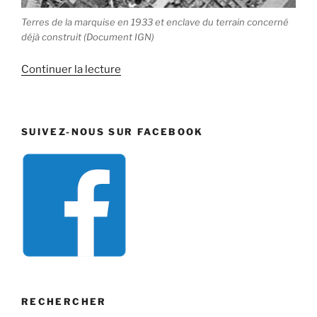
Terres de la marquise en 1933 et enclave du terrain concerné
déjà construit (Document IGN)
de
Continuer la lecture
« Le
28
rue
SUIVEZ-NOUS SUR FACEBOOK
de
la
Tribonnerie
à
Hem »
RECHERCHER