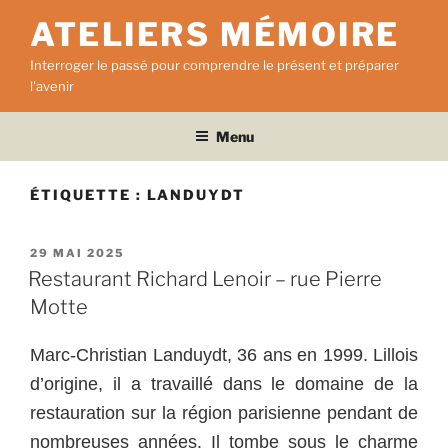
Aller
ATELIERS MÉMOIRE
au
contenu
Interroger le passé pour comprendre le présent et préparer
principal
l'avenir
Menu
ÉTIQUETTE :
LANDUYDT
PUBLIÉ
29 MAI 2025
LE
Restaurant Richard Lenoir – rue Pierre
Motte
Marc-Christian Landuydt, 36 ans en 1999. Lillois
d’origine, il a travaillé dans le domaine de la
restauration sur la région parisienne pendant de
nombreuses années.
Il tombe sous le charme