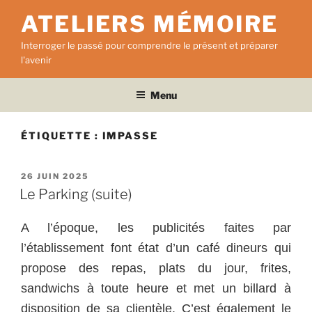
Aller
ATELIERS MÉMOIRE
au
contenu
Interroger le passé pour comprendre le présent et préparer
principal
l'avenir
Menu
ÉTIQUETTE :
IMPASSE
PUBLIÉ
26 JUIN 2025
LE
Le Parking (suite)
A l’époque, les publicités faites par
l’établissement font état d’un café dineurs qui
propose des repas, plats du jour, frites,
sandwichs à toute heure et met un billard à
disposition de sa clientèle. C’est également le