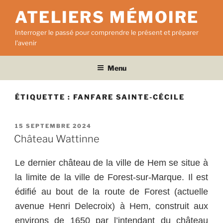
Aller
ATELIERS MÉMOIRE
au
contenu
Interroger le passé pour comprendre le présent et préparer
principal
l'avenir
Menu
ÉTIQUETTE :
FANFARE SAINTE-CÉCILE
PUBLIÉ
15 SEPTEMBRE 2024
LE
Château Wattinne
Le dernier château de la ville de Hem se situe à
la limite de la ville de Forest-sur-Marque. Il est
édifié au bout de la route de Forest (actuelle
avenue Henri Delecroix) à Hem, construit aux
environs de 1650 par l’intendant du château