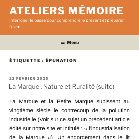
Aller
ATELIERS MÉMOIRE
au
contenu
Interroger le passé pour comprendre le présent et préparer
principal
l'avenir
Menu
ÉTIQUETTE :
ÉPURATION
PUBLIÉ
22 FÉVRIER 2025
LE
La Marque : Nature et Ruralité (suite)
La Marque et la Petite Marque subissent au
vingtième siècle le contrecoup de la pollution
industrielle (Voir sur ce sujet un précédent article
édité sur notre site et intitulé : « l’industrialisation
de la Marque »). Un engorgement dans le lit