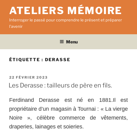
Aller
ATELIERS MÉMOIRE
au
contenu
Interroger le passé pour comprendre le présent et préparer
principal
l'avenir
Menu
ÉTIQUETTE :
DERASSE
PUBLIÉ
22 FÉVRIER 2023
LE
Les Derasse : tailleurs de père en fils.
Ferdinand Derasse est né e
n 1881.Il est
propriétaire d’un magasin à Tournai : « La vierge
Noire », célèbre commerce de vêtements,
draperies, lainages e
t soieries.