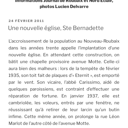
Informations Journal de Roubaix et Nord Eclair,
photos Lucien Delvarre
PUBLIÉ
24 FÉVRIER 2011
LE
Une nouvelle église, Ste Bernadette
L’accroissement de la population au Nouveau-Roubaix
dans les années trente appelle l’implantation d’une
nouvelle église. En attendant cette construction, on
bâtit une chapelle provisoire avenue Motte. Celle-ci
aura bien des malheurs : lors de la tempête de février
1935, son toit fait de plaques d’« Eternit », est emporté
par le vent. Son vicaire, l’abbé Carissimo, aidé de
quelques paroissiens, est contraint d’effectuer une
réparation de fortune. En janvier 1937, elle est
cambriolée, les voleurs, entrés par une fenêtre, ne
réussissant qu’à retirer de leur larcin qu’un butin
infime. Cette même année, on prolonge la rue Léon
Marlot de l’autre côté de l’avenue Motte.