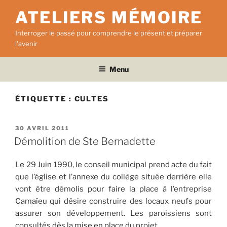
Aller
ATELIERS MÉMOIRE
au
contenu
Interroger le passé pour comprendre le présent et préparer
principal
l'avenir
Menu
ÉTIQUETTE :
CULTES
PUBLIÉ
30 AVRIL 2011
LE
Démolition de Ste Bernadette
Le 29 Juin 1990, le conseil municipal prend acte du fait
que l’église et l’annexe du collège située derrière elle
vont être démolis pour faire la place à l’entreprise
Camaïeu qui désire construire des locaux neufs pour
assurer son développement. Les paroissiens sont
consultés dès la mise en place du projet.